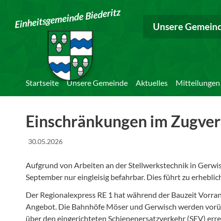
Einheitsgemeinde Biederitz
Unsere Gemein
Startseite
Unsere Gemeinde
Aktuelles
Mitteilungen
Einschränkungen im Zugve
30.05.2026
Aufgrund von Arbeiten an der Stellwerkstechnik in Gerwis
September nur eingleisig befahrbar. Dies führt zu erhebl
Der Regionalexpress RE 1 hat während der Bauzeit Vorran
Angebot. Die Bahnhöfe Möser und Gerwisch werden vorübe
über den eingerichteten Schienenersatzverkehr (SEV) erre