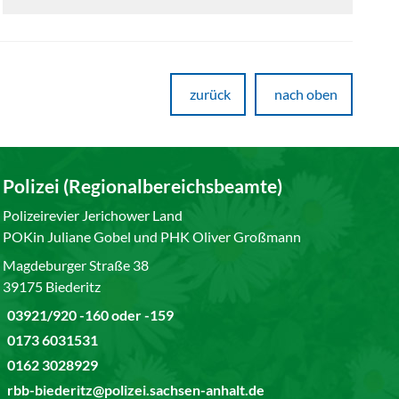
zurück
nach oben
Polizei (Regionalbereichsbeamte)
Polizeirevier Jerichower Land
POKin Juliane Gobel und PHK Oliver Großmann
Magdeburger Straße 38
39175 Biederitz
03921/920 -160 oder -159
0173 6031531
0162 3028929
rbb-biederitz@polizei.sachsen-anhalt.de