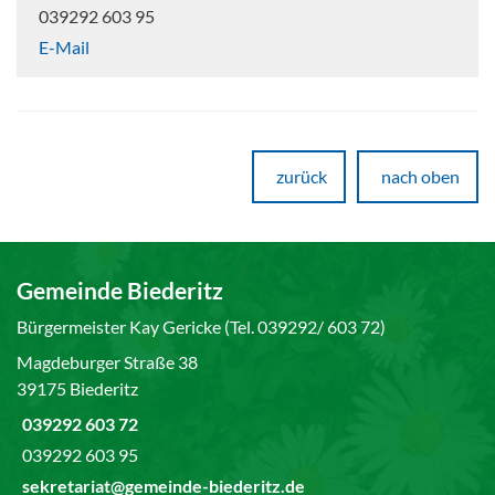
039292 603 95
E-Mail
zurück
nach oben
Gemeinde Biederitz
Bürgermeister Kay Gericke (Tel. 039292/ 603 72)
Magdeburger Straße 38
39175 Biederitz
039292 603 72
039292 603 95
sekretariat@gemeinde-biederitz.de