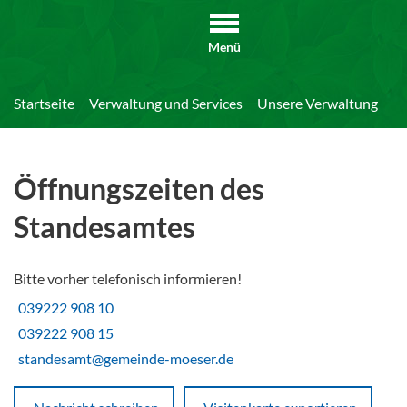
Menü
Startseite
Verwaltung und Services
Unsere Verwaltung
Di
Öffnungszeiten des
Standesamtes
Bitte vorher telefonisch informieren!
039222 908 10
039222 908 15
standesamt@gemeinde-moeser.de