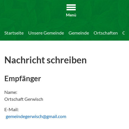
Menü
Startseite
Unsere Gemeinde
Gemeinde
Ortschaften
Ge
Nachricht schreiben
Empfänger
Name:
Ortschaft Gerwisch
E-Mail:
gemeindegerwisch@gmail.com