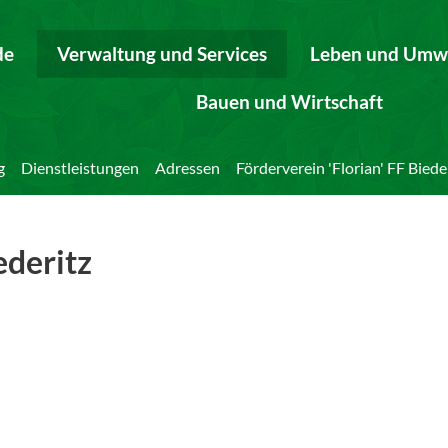
de
Verwaltung und Services
Leben und Umw
Bauen und Wirtschaft
g
Dienstleistungen
Adressen
Förderverein 'Florian' FF Biede
ederitz