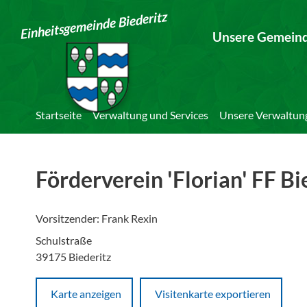
Einheitsgemeinde Biederitz
Unsere Gemein
Startseite
Verwaltung und Services
Unsere Verwaltun
Förderverein 'Florian' FF Bi
Vorsitzender: Frank Rexin
Schulstraße
39175 Biederitz
Karte anzeigen
Visitenkarte exportieren