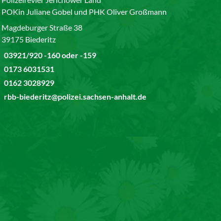
POKin Juliane Gobel und PHK Oliver Großmann
Magdeburger Straße 38
39175 Biederitz
03921/920 -160 oder -159
0173 6031531
0162 3028929
rbb-biederitz@polizei.sachsen-anhalt.de