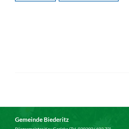
Gemeinde Biederitz
Bürgermeister Kay Gericke (Tel. 039292/ 603 72)