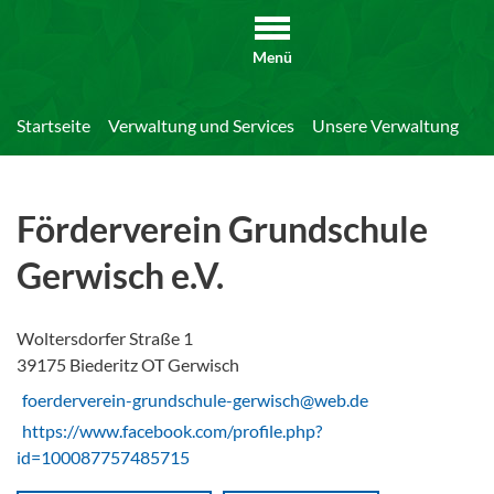
Menü
Startseite
Verwaltung und Services
Unsere Verwaltung
Di
Förderverein Grundschule
Gerwisch e.V.
Woltersdorfer Straße 1
39175 Biederitz OT Gerwisch
foerderverein-grundschule-gerwisch@web.de
https://www.facebook.com/profile.php?
id=100087757485715