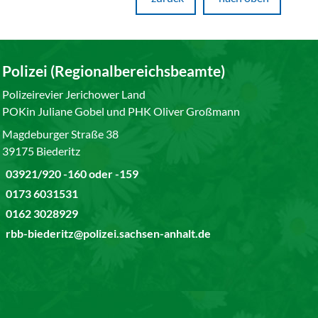
Polizei (Regionalbereichsbeamte)
Polizeirevier Jerichower Land
POKin Juliane Gobel und PHK Oliver Großmann
Magdeburger Straße 38
39175 Biederitz
03921/920 -160 oder -159
0173 6031531
0162 3028929
rbb-biederitz@polizei.sachsen-anhalt.de