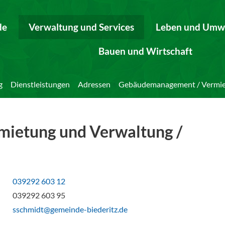
de
Verwaltung und Services
Leben und Umw
Bauen und Wirtschaft
g
Dienstleistungen
Adressen
Gebäudemanagement / Vermiet
ietung und Verwaltung /
039292 603 12
039292 603 95
sschmidt@gemeinde-biederitz.de