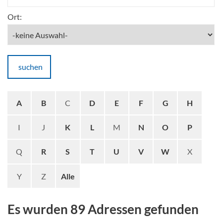
Ort:
suchen
A
B
C
D
E
F
G
H
I
J
K
L
M
N
O
P
Q
R
S
T
U
V
W
X
Y
Z
Alle
Es wurden 89 Adressen gefunden