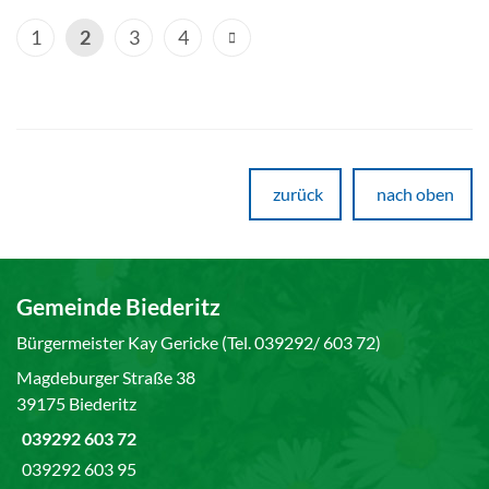
1
2
3
4
zurück
nach oben
Gemeinde Biederitz
Bürgermeister Kay Gericke (Tel. 039292/ 603 72)
Magdeburger Straße 38
39175 Biederitz
039292 603 72
039292 603 95