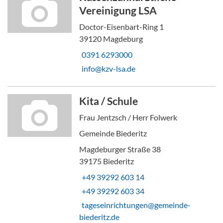
Vereinigung LSA
Doctor-Eisenbart-Ring 1
39120 Magdeburg
0391 6293000
info@kzv-lsa.de
Kita / Schule
Frau Jentzsch / Herr Folwerk
Gemeinde Biederitz
Magdeburger Straße 38
39175 Biederitz
+49 39292 603 14
+49 39292 603 34
tageseinrichtungen@gemeinde-
biederitz.de