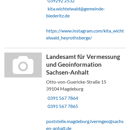
039292 2532
kita.wichtelwald@gemeinde-
biederitz.de
https://www.instagram.com/kita_wicht
elwald_heyrothsberge/
Landesamt für Vermessung
und Geoinformation
Sachsen-Anhalt
Otto-von-Guericke-Straße 15
39104 Magdeburg
0391 567 7864
0391 567 7865
poststelle.magdeburg.lvermgeo@sachs
en-anhalt.de