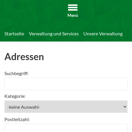
Menü
Startseite
Verwaltung und Services
Unsere Verwaltung
Di
Adressen
Suchbegriff:
Kategorie:
Postleitzahl: