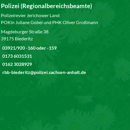
Polizei (Regionalbereichsbeamte)
Polizeirevier Jerichower Land
POKin Juliane Gobel und PHK Oliver Großmann
Magdeburger Straße 38
39175 Biederitz
03921/920 -160 oder -159
0173 6031531
0162 3028929
rbb-biederitz@polizei.sachsen-anhalt.de