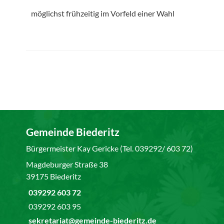
möglichst frühzeitig im Vorfeld einer Wahl
Gemeinde Biederitz
Bürgermeister Kay Gericke (Tel. 039292/ 603 72)
Magdeburger Straße 38
39175 Biederitz
039292 603 72
039292 603 95
sekretariat@gemeinde-biederitz.de