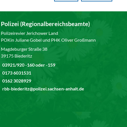
Polizei (Regionalbereichsbeamte)
Polizeirevier Jerichower Land
POKin Juliane Gobel und PHK Oliver Großmann
Magdeburger Straße 38
39175 Biederitz
03921/920 -160 oder -159
0173 6031531
0162 3028929
rbb-biederitz@polizei.sachsen-anhalt.de