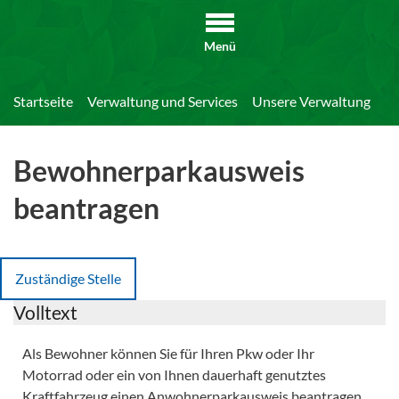
Menü
Startseite
Verwaltung und Services
Unsere Verwaltung
Di
Bewohnerparkausweis
beantragen
Zuständige Stelle
Volltext
Als Bewohner können Sie für Ihren Pkw oder Ihr
Motorrad oder ein von Ihnen dauerhaft genutztes
Kraftfahrzeug einen Anwohnerparkausweis beantragen.