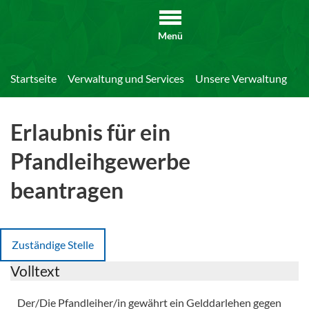
Menü
Startseite
Verwaltung und Services
Unsere Verwaltung
Di
Erlaubnis für ein
Pfandleihgewerbe
beantragen
Zuständige Stelle
Volltext
Der/Die Pfandleiher/in gewährt ein Gelddarlehen gegen