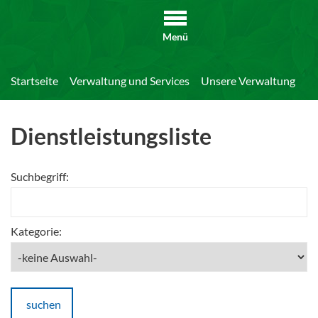
Menü
Startseite
Verwaltung und Services
Unsere Verwaltung
Di
Dienstleistungsliste
Suchbegriff:
Kategorie:
suchen