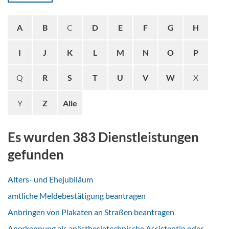
A
B
C
D
E
F
G
H
I
J
K
L
M
N
O
P
Q
R
S
T
U
V
W
X
Y
Z
Alle
Es wurden 383 Dienstleistungen
gefunden
Alters- und Ehejubiläum
amtliche Meldebestätigung beantragen
Anbringen von Plakaten an Straßen beantragen
Anerkennung als anästhesietechnische Assistentin oder