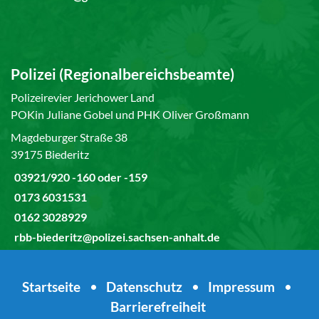
Polizei (Regionalbereichsbeamte)
Polizeirevier Jerichower Land
POKin Juliane Gobel und PHK Oliver Großmann
Magdeburger Straße 38
39175 Biederitz
03921/920 -160 oder -159
0173 6031531
0162 3028929
rbb-biederitz@polizei.sachsen-anhalt.de
Startseite
•
Datenschutz
•
Impressum
•
Barrierefreiheit