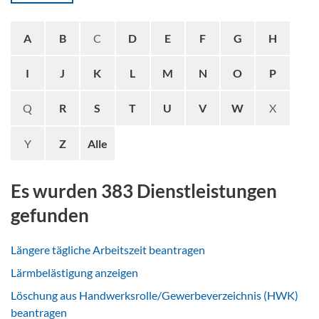
A
B
C
D
E
F
G
H
I
J
K
L
M
N
O
P
Q
R
S
T
U
V
W
X
Y
Z
Alle
Es wurden 383 Dienstleistungen
gefunden
Längere tägliche Arbeitszeit beantragen
Lärmbelästigung anzeigen
Löschung aus Handwerksrolle/Gewerbeverzeichnis (HWK)
beantragen