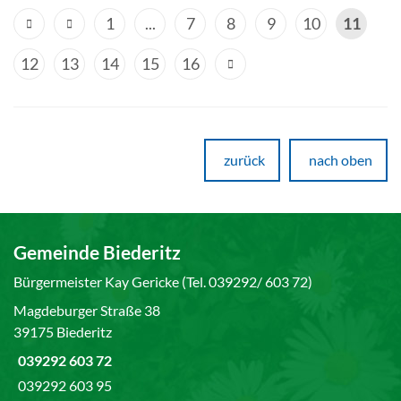
1
...
7
8
9
10
11
12
13
14
15
16
zurück
nach oben
Gemeinde Biederitz
Bürgermeister Kay Gericke (Tel. 039292/ 603 72)
Magdeburger Straße 38
39175 Biederitz
039292 603 72
039292 603 95