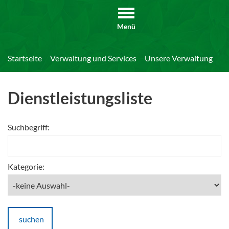
Menü
Startseite
Verwaltung und Services
Unsere Verwaltung
Di
Dienstleistungsliste
Suchbegriff:
Kategorie:
suchen