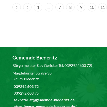
1
...
7
8
9
10
11
Gemeinde Biederitz
Bürgermeister Kay Gericke (Tel. 039292/ 603 72)
Magdeburger Straße 38
39175 Biederitz
039292 603 72
039292 603 95
sekretariat@gemeinde-biederitz.de
https://www.gemeinde-biederitz.de/