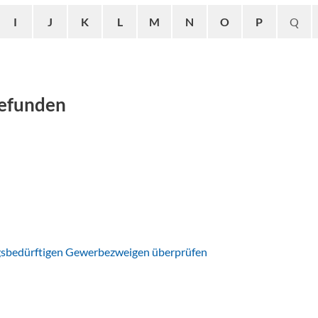
I
J
K
L
M
N
O
P
Q
gefunden
gsbedürftigen Gewerbezweigen überprüfen