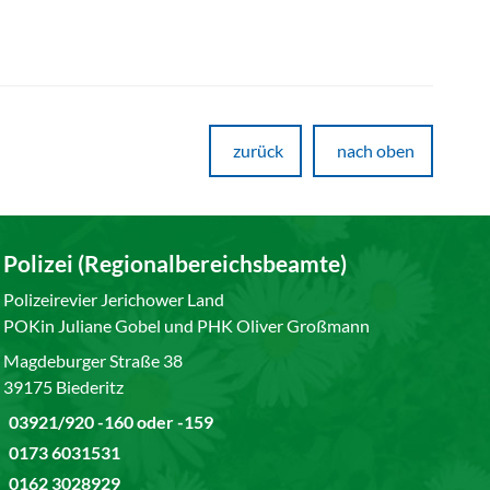
zurück
nach oben
Polizei (Regionalbereichsbeamte)
Polizeirevier Jerichower Land
POKin Juliane Gobel und PHK Oliver Großmann
Magdeburger Straße 38
39175 Biederitz
03921/920 -160 oder -159
0173 6031531
0162 3028929