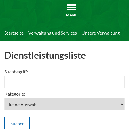
Menü
Startseite
Verwaltung und Services
Unsere Verwaltung
Di
Dienstleistungsliste
Suchbegriff:
Kategorie:
suchen