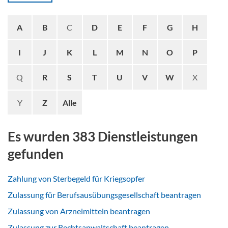
A
B
C
D
E
F
G
H
I
J
K
L
M
N
O
P
Q
R
S
T
U
V
W
X
Y
Z
Alle
Es wurden 383 Dienstleistungen
gefunden
Zahlung von Sterbegeld für Kriegsopfer
Zulassung für Berufsausübungsgesellschaft beantragen
Zulassung von Arzneimitteln beantragen
Zulassung zur Rechtsanwaltschaft beantragen