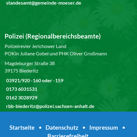
standesamt@gemeinde-moeser.de
Polizei (Regionalbereichsbeamte)
Polizeirevier Jerichower Land
POKin Juliane Gobel und PHK Oliver Großmann
Magdeburger Straße 38
39175 Biederitz
03921/920 -160 oder -159
0173 6031531
0162 3028929
rbb-biederitz@polizei.sachsen-anhalt.de
Startseite
•
Datenschutz
•
Impressum
•
Barrierefreiheit