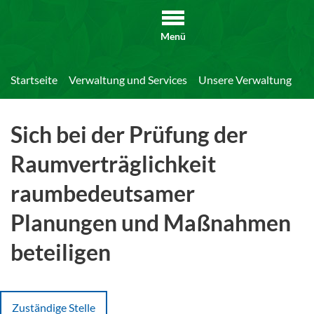
Menü
Startseite
Verwaltung und Services
Unsere Verwaltung
Di
Sich bei der Prüfung der
Raumverträglichkeit
raumbedeutsamer
Planungen und Maßnahmen
beteiligen
Zuständige Stelle