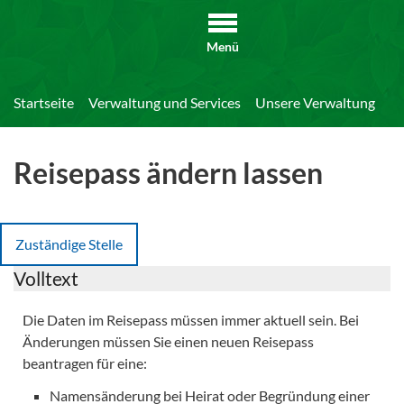
Menü
Startseite
Verwaltung und Services
Unsere Verwaltung
Di
Reisepass ändern lassen
Zuständige Stelle
Volltext
Die Daten im Reisepass müssen immer aktuell sein. Bei
Änderungen müssen Sie einen neuen Reisepass
beantragen für eine:
Namensänderung bei Heirat oder Begründung einer