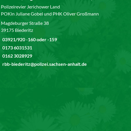
Polizeirevier Jerichower Land
POKin Juliane Gobel und PHK Oliver Großmann
Magdeburger Straße 38
39175 Biederitz
03921/920 -160 oder -159
0173 6031531
0162 3028929
rbb-biederitz@polizei.sachsen-anhalt.de