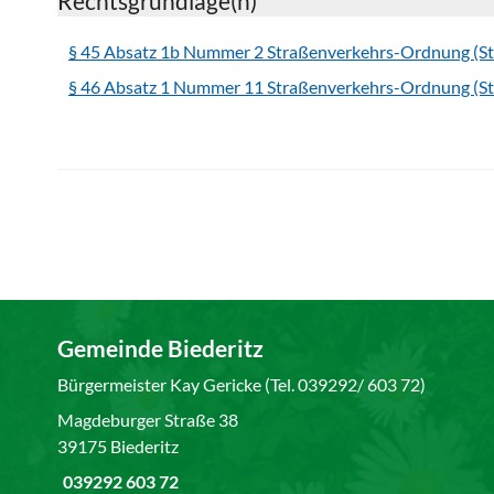
Rechtsgrundlage(n)
§ 45 Absatz 1b Nummer 2 Straßenverkehrs-Ordnung (S
§ 46 Absatz 1 Nummer 11 Straßenverkehrs-Ordnung (S
Gemeinde Biederitz
Bürgermeister Kay Gericke (Tel. 039292/ 603 72)
Magdeburger Straße 38
39175 Biederitz
039292 603 72