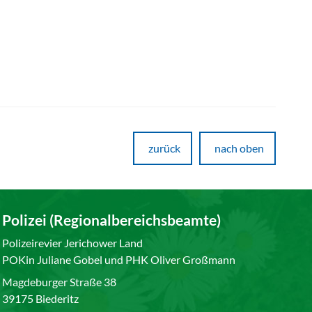
zurück
nach oben
Polizei (Regionalbereichsbeamte)
Polizeirevier Jerichower Land
POKin Juliane Gobel und PHK Oliver Großmann
Magdeburger Straße 38
39175 Biederitz