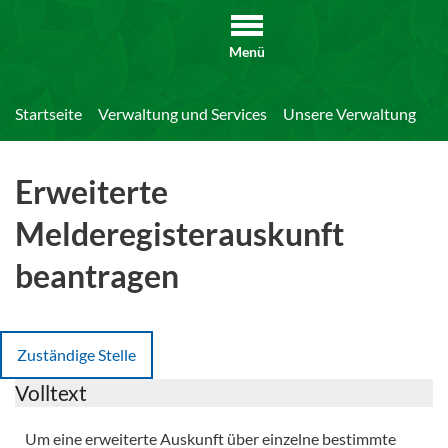
Menü
Startseite
Verwaltung und Services
Unsere Verwaltung
Di
Erweiterte
Melderegisterauskunft
beantragen
Zuständige Stelle
Volltext
Um eine erweiterte Auskunft über einzelne bestimmte