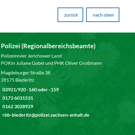
zurück
nach oben
Polizei (Regionalbereichsbeamte)
Polizeirevier Jerichower Land
POKin Juliane Gobel und PHK Oliver Großmann
Magdeburger Straße 38
39175 Biederitz
03921/920 -160 oder -159
0173 6031531
0162 3028929
rbb-biederitz@polizei.sachsen-anhalt.de