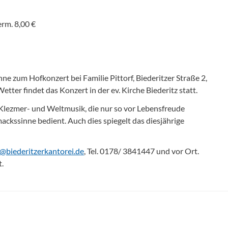
erm. 8,00 €
nne zum Hofkonzert bei Familie Pittorf, Biederitzer Straße 2,
ter findet das Konzert in der ev. Kirche Biederitz statt.
r, Klezmer- und Weltmusik, die nur so vor Lebensfreude
ckssinne bedient. Auch dies spiegelt das diesjährige
s@biederitzerkantorei.de
, Tel. 0178/ 3841447 und vor Ort.
.