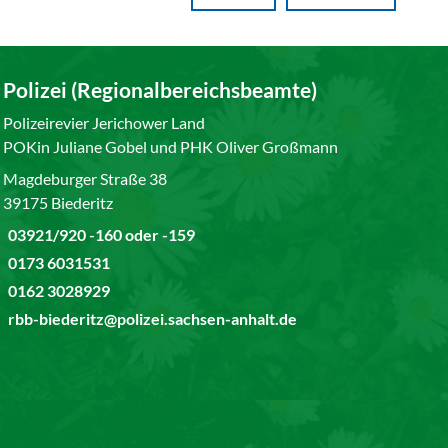
Polizei (Regionalbereichsbeamte)
Polizeirevier Jerichower Land
POKin Juliane Gobel und PHK Oliver Großmann
Magdeburger Straße 38
39175 Biederitz
03921/920 -160 oder -159
0173 6031531
0162 3028929
rbb-biederitz@polizei.sachsen-anhalt.de