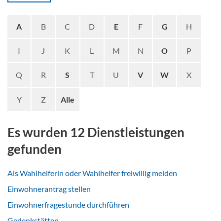
A
B
C
D
E
F
G
H
I
J
K
L
M
N
O
P
Q
R
S
T
U
V
W
X
Y
Z
Alle
Es wurden 12 Dienstleistungen
gefunden
Als Wahlhelferin oder Wahlhelfer freiwillig melden
Einwohnerantrag stellen
Einwohnerfragestunde durchführen
Gedenkstätten