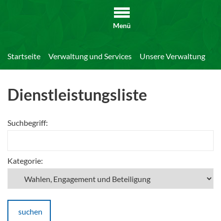
Menü
Startseite
Verwaltung und Services
Unsere Verwaltung
Di
Dienstleistungsliste
Suchbegriff:
Kategorie:
suchen