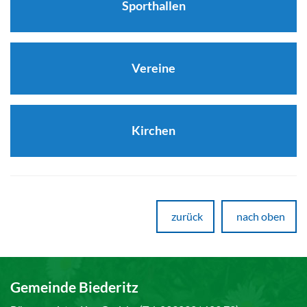
Sporthallen
Vereine
Kirchen
zurück
nach oben
Gemeinde Biederitz