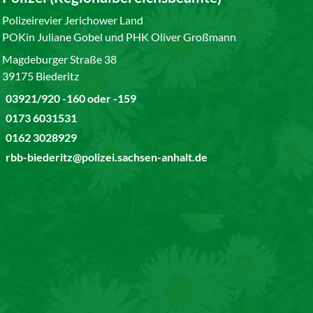
Polizeirevier Jerichower Land
POKin Juliane Gobel und PHK Oliver Großmann
Magdeburger Straße 38
39175 Biederitz
03921/920 -160 oder -159
0173 6031531
0162 3028929
rbb-biederitz@polizei.sachsen-anhalt.de