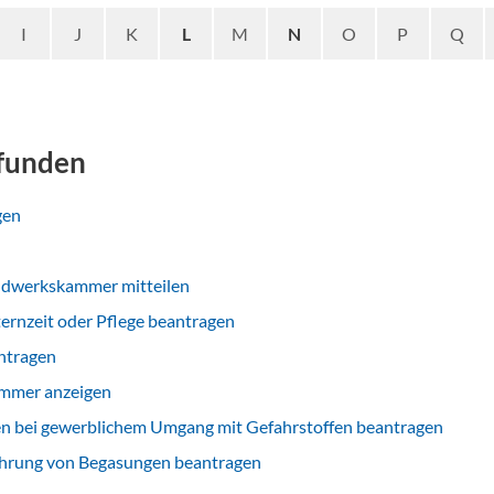
I
J
K
L
M
N
O
P
Q
efunden
gen
andwerkskammer mitteilen
ernzeit oder Pflege beantragen
ntragen
ammer anzeigen
 bei gewerblichem Umgang mit Gefahrstoffen beantragen
führung von Begasungen beantragen