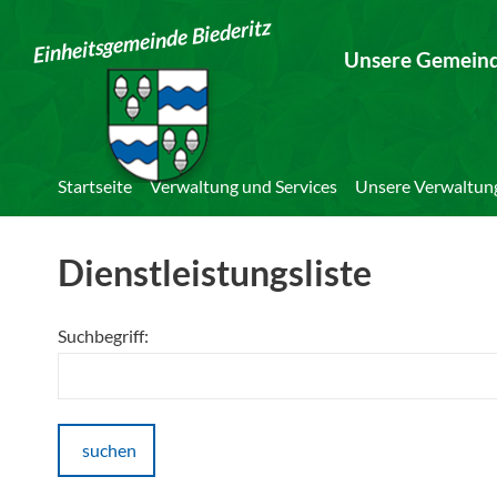
Einheitsgemeinde Biederitz
Unsere Gemein
Startseite
Verwaltung und Services
Unsere Verwaltun
Dienstleistungsliste
Suchbegriff:
suchen