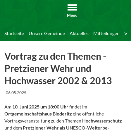
Menü
Startseite
Unsere Gemeinde
Aktuelles
Mitteilungen
Vor
Vortrag zu den Themen -
Pretziener Wehr und
Hochwasser 2002 & 2013
06.05.2025
Am
10. Juni 2025 um 18:00 Uhr
findet im
Ortgemeinschaftshaus Biederitz
eine öffentliche
Vortragsveranstaltung zu den Themen
Hochwasserschutz
und dem
Pretziener Wehr als UNESCO-Welterbe-