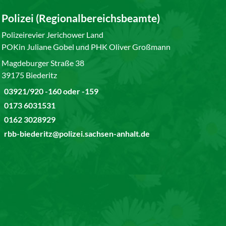
Polizei (Regionalbereichsbeamte)
Polizeirevier Jerichower Land
POKin Juliane Gobel und PHK Oliver Großmann
Magdeburger Straße 38
39175 Biederitz
03921/920 -160 oder -159
0173 6031531
0162 3028929
rbb-biederitz@polizei.sachsen-anhalt.de