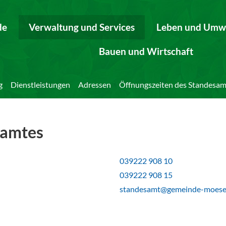
de
Verwaltung und Services
Leben und Umw
Bauen und Wirtschaft
g
Dienstleistungen
Adressen
Öffnungszeiten des Standesam
samtes
039222 908 10
039222 908 15
standesamt@gemeinde-moese