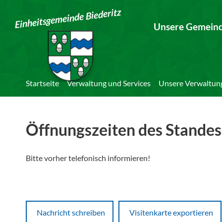
Einheitsgemeinde Biederitz
Unsere Gemein
Startseite
Verwaltung und Services
Unsere Verwaltun
Öffnungszeiten des Stande
Bitte vorher telefonisch informieren!
Nachricht schreiben
Visitenkarte exportieren