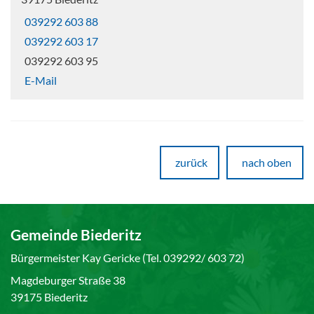
039292 603 88
039292 603 17
039292 603 95
E-Mail
zurück
nach oben
Gemeinde Biederitz
Bürgermeister Kay Gericke (Tel. 039292/ 603 72)
Magdeburger Straße 38
39175 Biederitz