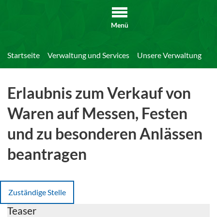
Menü
Startseite
Verwaltung und Services
Unsere Verwaltung
Di
Erlaubnis zum Verkauf von
Waren auf Messen, Festen
und zu besonderen Anlässen
beantragen
Zuständige Stelle
Teaser