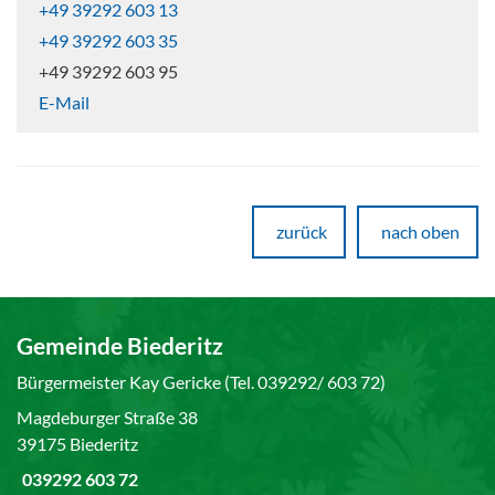
+49 39292 603 13
+49 39292 603 35
+49 39292 603 95
E-Mail
zurück
nach oben
Gemeinde Biederitz
Bürgermeister Kay Gericke (Tel. 039292/ 603 72)
Magdeburger Straße 38
39175 Biederitz
039292 603 72