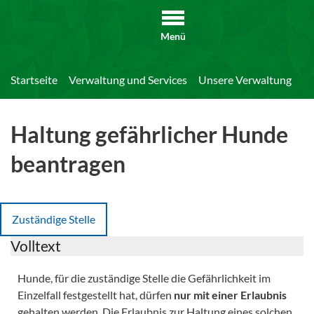
Menü
Startseite
Verwaltung und Services
Unsere Verwaltung
Di
Haltung gefährlicher Hunde
beantragen
Zuständige Stelle
Volltext
Hunde, für die zuständige Stelle die Gefährlichkeit im
Einzelfall festgestellt hat, dürfen
nur mit einer Erlaubnis
gehalten werden. Die Erlaubnis zur Haltung eines solchen