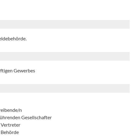
eldebehörde.
ftigen Gewerbes
reibende/n
führenden Gesellschafter
 Vertreter
r Behörde