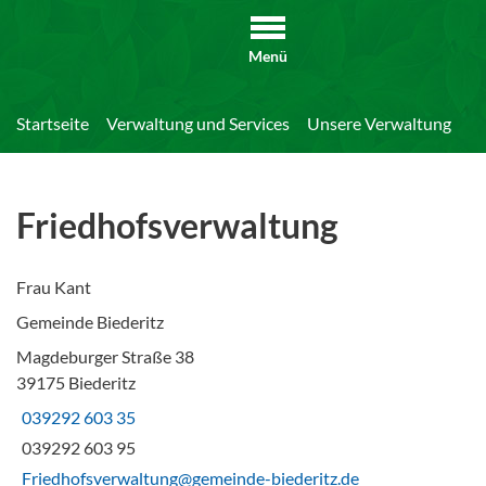
Menü
Startseite
Verwaltung und Services
Unsere Verwaltung
Di
Friedhofsverwaltung
Frau Kant
Gemeinde Biederitz
Magdeburger Straße 38
39175 Biederitz
039292 603 35
039292 603 95
Friedhofsverwaltung@gemeinde-biederitz.de