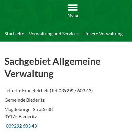
Menü
Startseite
Verwaltung und Services
Unsere Verwaltung
Di
Sachgebiet Allgemeine
Verwaltung
Leiterin: Frau Reichelt (Tel. 039292/ 603 43)
Gemeinde Biederitz
Magdeburger Straße 38
39175 Biederitz
039292 603 43