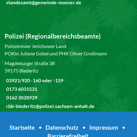
standesamt@gemeinde-moeser.de
Polizei (Regionalbereichsbeamte)
Polizeirevier Jerichower Land
POKin Juliane Gobel und PHK Oliver Großmann
Magdeburger Straße 38
39175 Biederitz
03921/920 -160 oder -159
0173 6031531
0162 3028929
rbb-biederitz@polizei.sachsen-anhalt.de
Startseite
•
Datenschutz
•
Impressum
•
Barrierefreiheit