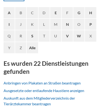
A
B
C
D
E
F
G
H
I
J
K
L
M
N
O
P
Q
R
S
T
U
V
W
X
Y
Z
Alle
Es wurden 22 Dienstleistungen
gefunden
Anbringen von Plakaten an Straßen beantragen
Ausgesetzte oder entlaufende Haustiere anzeigen
Auskunft aus dem Mitgliederverzeichnis der
Tierärztekammer beantragen