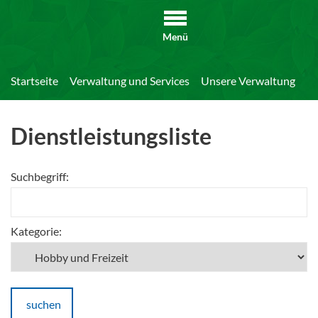
Menü
Startseite
Verwaltung und Services
Unsere Verwaltung
Di
Dienstleistungsliste
Suchbegriff:
Kategorie:
suchen