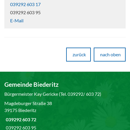
039292 603 17
039292 603 95
E-Mail
zurück
nach oben
Gemeinde Biederitz
Bürgermeister Kay Gericke (Tel. 039292/ 603 72)
Magdeburger Straße 38
39175 Biederitz
039292 603 72
039292 603 95