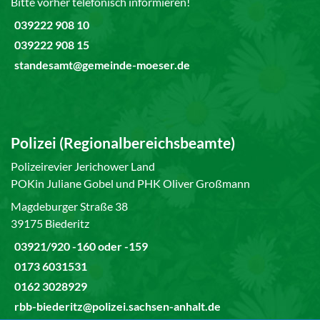
Bitte vorher telefonisch informieren!
039222 908 10
039222 908 15
standesamt@gemeinde-moeser.de
Polizei (Regionalbereichsbeamte)
Polizeirevier Jerichower Land
POKin Juliane Gobel und PHK Oliver Großmann
Magdeburger Straße 38
39175 Biederitz
03921/920 -160 oder -159
0173 6031531
0162 3028929
rbb-biederitz@polizei.sachsen-anhalt.de